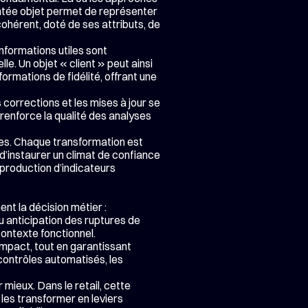
entée objet permet de représenter 
hérent, doté de ses attributs, de 
nformations utiles sont 
e. Un objet « client » peut ainsi 
formations de fidélité, offrant une 
corrections et les mises à jour se 
nforce la qualité des analyses 
ées. Chaque transformation est 
’instaurer un climat de confiance 
production d’indicateurs 
t la décision métier : 
 anticipation des ruptures de 
contexte fonctionnel.
impact, tout en garantissant 
contrôles automatisés, les 
ieux. Dans le retail, cette 
 les transformer en leviers 