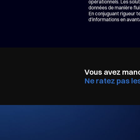
opérationnels. Les solut
données de manière flui
En conjuguant rigueur t
d’informations en avant
Vous avez manq
Ne ratez pas le