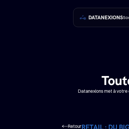
DATANEXIONS
So
Tout
Datanexions met à votre di
Retour
RETAIL : DU B