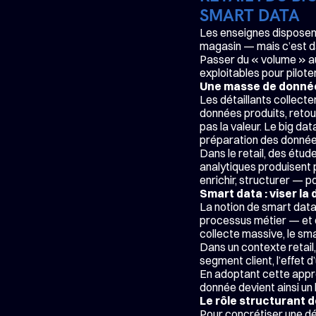
SMART DATA
Les enseignes disposent 
magasin — mais c’est dan
Passer du « volume » au
exploitables pour pilote
Une masse de données
Les détaillants collecte
données produits, retour
pas la valeur. Le big data
préparation des donnée
Dans le retail, des étude
analytiques produisent pe
enrichir, structurer — p
Smart data : viser la
La notion de smart data
processus métier — et qu
collecte massive, le smart
Dans un contexte retail, 
segment client, l’effet
En adoptant cette approc
donnée devient ainsi un le
Le rôle structurant d
Pour concrétiser une dé