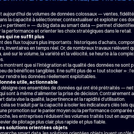
aujourd’hui de volumes de données colossaux — ventes, fidélité, n
s la capacité à sélectionner, contextualiser et exploiter ces donn
 « pertinent » — du big data au smart data — permet d’identifier 
r la performance et orienter les choix stratégiques dans le retail.
 qui ne suffit plus
nt des flux toujours plus importants : historiques d’achats, compor
s, inventaires en temps réel. Or, de nombreux travaux relèvent qu
, axé sur le volume, la variété et la vélocité, se heurte à la complexi
s.
s montrent que si l’intégration et la qualité des données ne sont pa
u de bénéfices tangibles. Il ne suffit plus de « tout stocker » : l’en
our rendre les données réellement exploitables.
 donnée utile, actionnable
 désigne ces ensembles de données qui ont été prétraités — netto
i sont à même d’alimenter la prise de décision. Contrairement au bi
 data vise la qualité, la pertinence et la rapidité d’utilisation.
cela se traduit par la capacité à isoler les indicateurs clés tels q
 d’une promotion sur le panier moyen ou la performance comparée
he, les entreprises réduisent les volumes traités tout en augment
vier de pilotage plus clair, plus rapide et plus fiable.
es solutions orientées objets
marche smart data, les solutions orientées objets jouent un rôle 