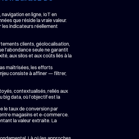
avigation en ligne, IoT en 
ées que réside la vraie valeur. 
les indicateurs réellement 
tements clients, géolocalisation, 
e l’abondance seule ne garantit 
té, aux silos et aux coûts liés à la 
s maîtrisées, les efforts 
jeu consiste à affiner — filtrer, 
yés, contextualisés, reliés aux 
g data, où l’objectif est la 
ue le taux de conversion par 
 entre magasins et e-commerce. 
ant la valeur extraite. La 
fondamental. Là où les approches 