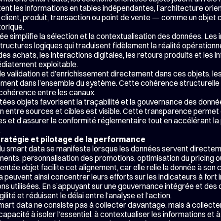
tent les informations en tables indépendantes, l’architecture ori
lient, produit, transaction ou point de vente — comme un objet co
torique.
ée simplifie la sélection et la contextualisation des données. Les i
ructures logiques qui traduisent fidèlement la réalité opérationnell
es achats, les interactions digitales, les retours produits et les in
diatement exploitable.
de validation et d’enrichissement directement dans ces objets, les 
nt dans l’ensemble du système. Cette cohérence structurelle re
incohérence entre les canaux.
entées objets favorisent la traçabilité et la gouvernance des donn
 entre sources et cibles est visible. Cette transparence permet d
s et d’assurer la conformité réglementaire tout en accélérant la 
.
ratégie et pilotage de la performance
r du smart data se manifeste lorsque les données servent directemen
ents, personnalisation des promotions, optimisation du pricing ou
ntée objet facilite cet alignement, car elle relie la donnée à son 
a peuvent ainsi concentrer leurs efforts sur les indicateurs à fort 
ions utilisées. En s’appuyant sur une gouvernance intégrée et des 
ité et réduisent le délai entre l’analyse et l’action.
art data ne consiste pas à collecter davantage, mais à collecter m
capacité à isoler l’essentiel, à contextualiser les informations et à