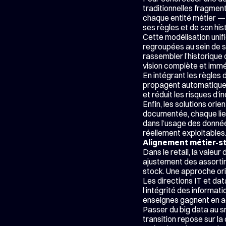
traditionnelles fragmen
chaque entité métier — c
ses règles et de son his
Cette modélisation unifi
regroupées au sein de st
rassembler l’historique d
vision complète et immé
En intégrant les règles 
propagent automatiqueme
et réduit les risques d’
Enfin, les solutions ori
documentée, chaque lien
dans l’usage des donnée
réellement exploitables
Alignement métier-st
Dans le retail, la valeu
ajustement des assortim
stock. Une approche orie
Les directions IT et dat
l’intégrité des informat
enseignes gagnent en agil
Passer du big data au sm
transition repose sur la 